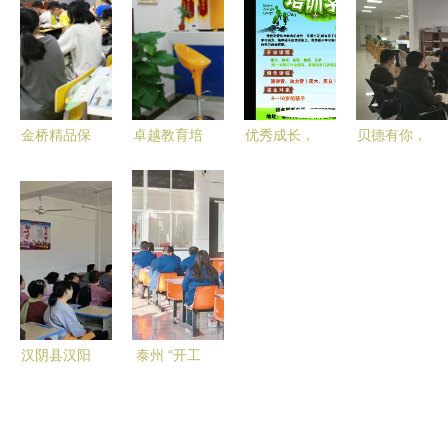
育赋能，成
色彩点亮教
咨询服务
就学习新体
育之路
（2021/2022
验
面向企业）
金桥精品保
卓越教育培
优秀成长，
贝德有你，
障教育之金
训中心(燕
从这里开始
未来可期！
桥学子的一
翔路店) 专
——XX教
——新员工
天
业教育咨询
育培训学校
培训全攻略
与培训服
务，助力学
业辉煌
汉阴县汉阳
泰州 “开工
镇 强化培
第一课”讲
训演练，筑
安全，筑牢
牢安全防线
节后复工复