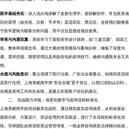
医学基础夯实
：深入浅出地讲解了皮肤生理学、面部解剖学、常见医美项
目的原理（如光电、注射、手术等）及适应症、禁忌症。这使我们能够基
于医学逻辑为顾客分析问题，而不仅仅是描述项目效果。
审美与沟通双翼
：系统学习了面部美学设计原则，如“三庭五眼”、四高三
低、整体和谐观念等。通过大量的情景模拟与案例分析，锤炼了深度沟
通、需求挖掘、期望管理以及风险告知的咨询技巧，确保沟通既专业又共
情。
合规与风险意识
：重点强调了医疗法规、广告法合规要点、知情同意流程
及医疗伦理。上海美赋商学将“安全合规”置于首位，让我们深刻认识到，
合规是咨询工作的生命线，是建立长期客户信任的基石。
二、 实战能力淬炼：场景化教学与咨询流程标准化
上海美赋商学的培训极具实战性。通过模拟真实咨询场景，从初诊接诊、
面部分析、方案设计、异议处理到术后跟进，进行了全流程的标准化演
练。导师团队由资深医美运营管理者、一线金牌咨询师及法律顾问组成，