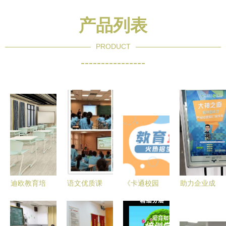
产品列表
PRODUCT
----------------
迪欧教育培
语文优质课
《卡通校园
助力企业成
训家具 课
评选活动在
·成长加油
长 — 产品
桌椅专为教
我校举行
站》——用
相关培训与