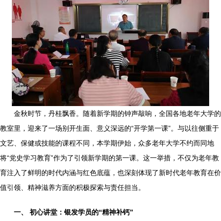
金秋时节，丹桂飘香。随着新学期的钟声敲响，全国各地老年大学的
教室里，迎来了一场别开生面、意义深远的“开学第一课”。与以往侧重于
文艺、保健或技能的课程不同，本学期伊始，众多老年大学不约而同地
将“党史学习教育”作为了引领新学期的第一课。这一举措，不仅为老年教
育注入了鲜明的时代内涵与红色底蕴，也深刻体现了新时代老年教育在价
值引领、精神滋养方面的积极探索与责任担当。
一、 初心讲堂：银发学员的“精神补钙”