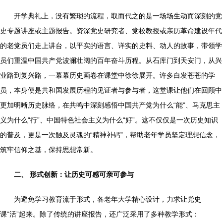
开学典礼上，没有繁琐的流程，取而代之的是一场场生动而深刻的党
史专题讲座或主题报告。资深党史研究者、党校教授或亲历革命建设年代
的老党员们走上讲台，以平实的语言、详实的史料、动人的故事，带领学
员们重温中国共产党波澜壮阔的百年奋斗历程。从石库门到天安门，从兴
业路到复兴路，一幕幕历史画卷在课堂中徐徐展开。许多白发苍苍的学
员，本身便是共和国发展历程的见证者与参与者，这堂课让他们在回顾中
更加明晰历史脉络，在共鸣中深刻感悟中国共产党为什么“能”、马克思主
义为什么“行”、中国特色社会主义为什么“好”。这不仅仅是一次历史知识
的普及，更是一次触及灵魂的“精神补钙”，帮助老年学员坚定理想信念，
筑牢信仰之基，保持思想常新。
二、 形式创新：让历史可感可亲可参与
为避免学习教育流于形式，各老年大学精心设计，力求让党史
课“活”起来。除了传统的讲座报告，还广泛采用了多种教学形式：