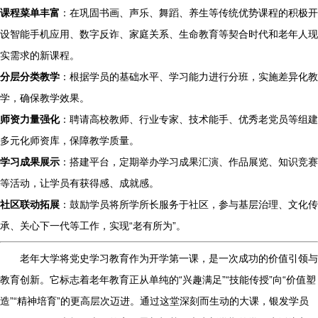
课程菜单丰富
：在巩固书画、声乐、舞蹈、养生等传统优势课程的积极开
设智能手机应用、数字反诈、家庭关系、生命教育等契合时代和老年人现
实需求的新课程。
分层分类教学
：根据学员的基础水平、学习能力进行分班，实施差异化教
学，确保教学效果。
师资力量强化
：聘请高校教师、行业专家、技术能手、优秀老党员等组建
多元化师资库，保障教学质量。
学习成果展示
：搭建平台，定期举办学习成果汇演、作品展览、知识竞赛
等活动，让学员有获得感、成就感。
社区联动拓展
：鼓励学员将所学所长服务于社区，参与基层治理、文化传
承、关心下一代等工作，实现“老有所为”。
老年大学将党史学习教育作为开学第一课，是一次成功的价值引领与
教育创新。它标志着老年教育正从单纯的“兴趣满足”“技能传授”向“价值塑
造”“精神培育”的更高层次迈进。通过这堂深刻而生动的大课，银发学员